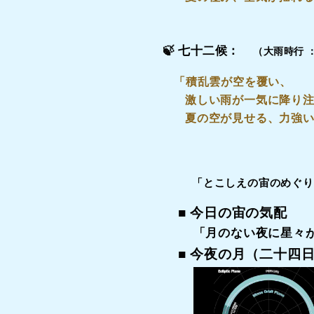
🍃
七十二候：
（
大雨時行 ：
「積乱雲が空を覆い、
激しい雨が一気に降り
夏の空が見せる、力強
「とこしえの宙のめぐり
■ 今日の宙の気配
「月のない夜に星々
■ 今夜の月（二十四