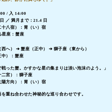
00 / 入 14:00
 日
／ 満月まで：
21.4 日
二十八宿）：
胃（い）宿
る星座：蟹座
（西へ）
➔
蟹座（正中）
➔
獅子座（東から）
正中）：
蟹座
で戦った蟹。かすかな星の集まりは淡い泡沫のよう。
」
十二宮）：獅子座
太陽方向）：
胃（い）宿
語を重ね合わせた神秘的な巡り合わせです。