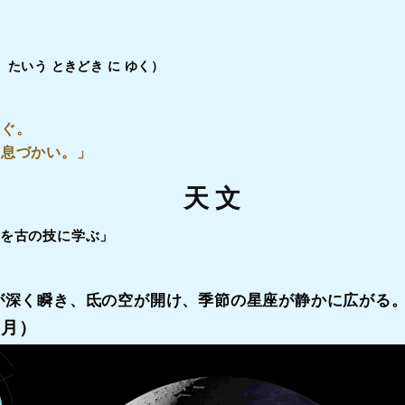
 たいう ときどき に ゆく
）
注ぐ。
い息づかい。」
天 文
を古の技に学ぶ」
が深く瞬き、氐の空が開け、季節の星座が静かに広がる
日月）