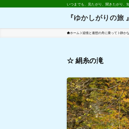
いつまでも、見たがり、聞きたがり、
『ゆかしがりの旅 
ホーム
追憶と連想の舟に乗って
静か
☆ 絹糸の滝