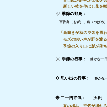
百日紅が鮮やかな花を
新しい枝を伸ばし花を
季節の野鳥：
百舌鳥（もず）、燕（つばめ
「高鳴きが秋の空気を震
モズの鋭い声が野を渡
季節の入り口に影が落
季節の行事：
静かな一
💠
思い出の行事：
静かな
☀
二十四節気：
（
大暑
）
夏の極み、空気が揺れ