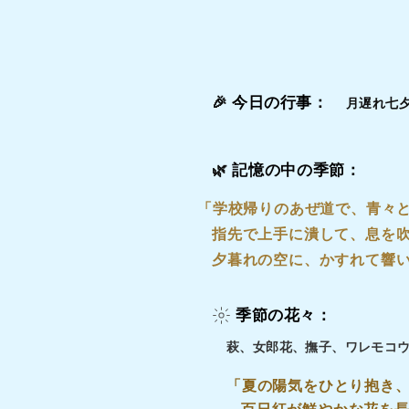
🎉
今日の行事：
月遅れ七
🌿
記憶の中の季節：
「学校帰りのあぜ道で、青々
指先で上手に潰して、息を
夕暮れの空に、かすれて響
季節の花々：
萩、女郎花、撫子、ワレモコ
「夏の陽気をひとり抱き