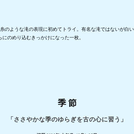
絹糸のような滝の表現に初めてトライ。有名な滝ではないが白
らにのめり込むきっかけになった一枚。
季 節
「ささやかな季のゆらぎを古の心に習う」