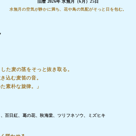
旧暦 2026年 水無月（6月）25日
水無月の空気が静かに満ち、花や鳥の気配がそっと日を包む。
夕
とした麦の茎をそっと抜き取る。
吹き込む麦笛の音。
いた素朴な旋律。」
ウ、百日紅、葛の花、秋海棠、ツリフネソウ、ミズヒキ
、