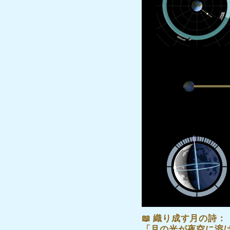
📖 織り成す月の詩：
「
月の光が夜空に溶