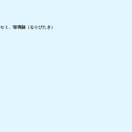
ワセミ、瑠璃鶲（るりびたき）