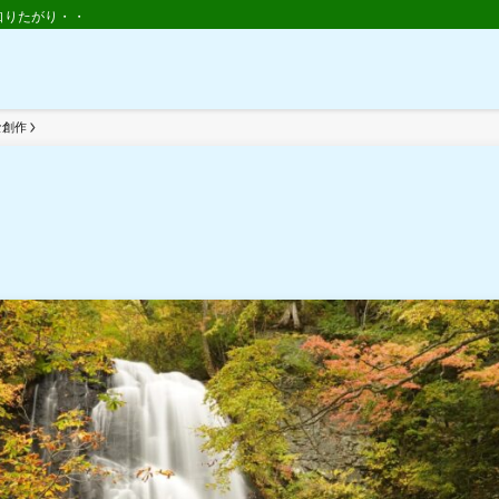
知りたがり・・
』
な創作