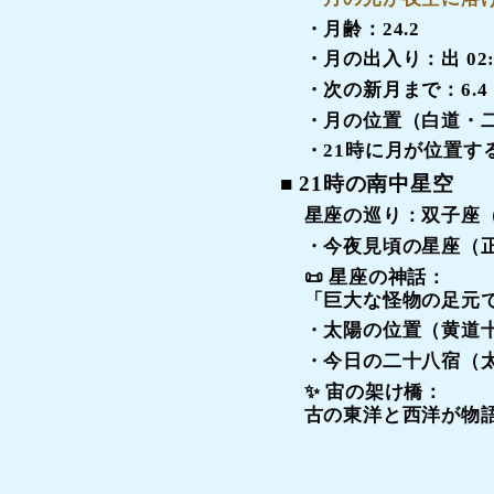
・月齢：24.2
・月の出入り：
出 02:
・次の新月まで：
6.4
・月の位置（白道・
・21時に月が位置す
■ 21時の南中星空
星座の巡り：
双子座
・今夜見頃の星座（
📜 星座の神話：
「
巨大な怪物の足元
・太陽の位置（黄道
・今日の二十八宿（
✨
宙の架け橋
：
古の東洋と西洋が物