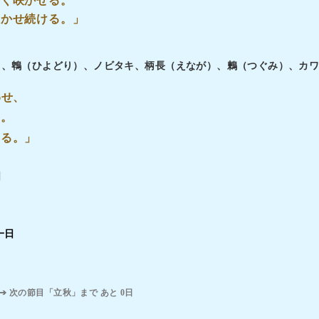
長く咲かせる。
咲かせ続ける。」
）、鵯（ひよどり）、ノビタキ、柄長（えなが）、鶫（つぐみ）、カ
わせ、
る。
ちる。」
日
一日
➔ 次の節目「立秋」まで あと 0日
る