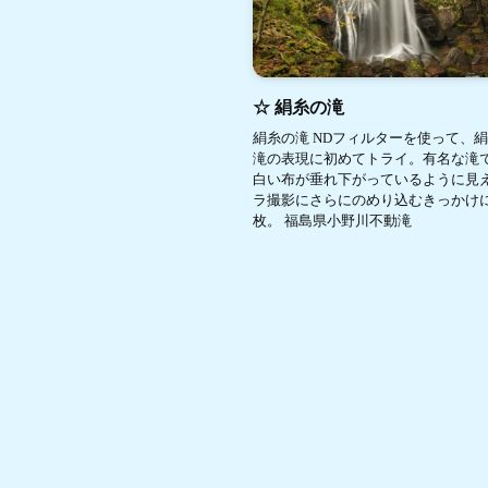
☆ 絹糸の滝
絹糸の滝 NDフィルターを使って、
滝の表現に初めてトライ。有名な滝
白い布が垂れ下がっているように見
ラ撮影にさらにのめり込むきっかけ
枚。 福島県小野川不動滝