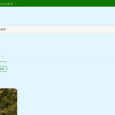
知りたがり・・
』
な創作
y –
創作