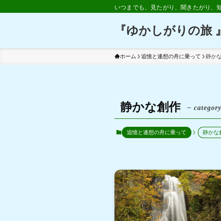
いつまでも、見たがり、聞きたがり、
『ゆかしがりの旅 
ホーム
追憶と連想の舟に乗って
静か
静かな創作
– categor
追憶と連想の舟に乗って
静かな