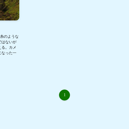
絹糸のような
ではないが
える。カメ
になった一
1